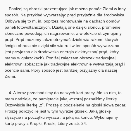
Poniżej są obrazki prezentujące jak można pomóc Ziemi w inny
sposób. Na przykład wytwarzając prąd przyjaźnie dla środowiska.
Odbywa się to m. in. poprzez montowanie na dachach domów
paneli fotowoltanicznych. Działają one dzięki słońcu, promienie
słoneczne powodują ich nagrzewanie, a w efekcie otrzymujemy
prąd. Prąd możemy także otrzymać dzięki wiatrakom, których
śmigło obraca się dzięki sile wiatru i w ten sposób wytwarzana
jest przyjazna dla środowiska energia elektryczna( prąd, który
mamy w gniazdkach). Poniżej załączam obrazek tradycyjnej
elektrowni zobaczcie jak tradycyjne elektrownie wytwarzają prąd i
oceńcie sami, który sposób jest bardziej przyjazny dla naszej
Ziemi.
4. A teraz przechodzimy do naszych kart pracy. Ale za nim, to
mam nadzieje, że pamiętacie jaką wczoraj poznaliśmy literkę.
Oczywiście literkę „z”. Proszę o podzielenie na głoski słowa zegar.
Proszę policzyć ile jest w tym wyrazie głosek. Jaką głoskę
słyszycie na początku wyrazu , a jaką na końcu. Wykonujemy
kartę pracy z Kropki, Kreski, Litery ze str. 24.