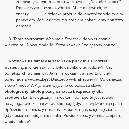
zabawa tylko tym razem słownikowa pt. „Dokończ zdanie”
Rodzic czyta początek zdania: Dbać o przyrodę to
znaczy………., a dziecko próbuje dokończyć zdanie swoim
pomysłem. Jeśli dziecko ma problem pokazujemy poniższy
obrazek.
3. Teraz zapraszam Was moje Starszaki do wysłuchania
wiersza pt. „Nowa moda”M. Strzałkowskiej( załączony poniżej)
Rozmowa na temat wiersza: Jakie plany miała rodzina
występująca w wierszy?, Ilu było członków tej rodziny?, Czy
potrafisz ich wymienić?, Jakimi środkami transportu chcieli
pojechać na wycieczkę?, Dlaczego wybrali rowery?; Co oznacza
słowo ” moda”?, A ja wam wyjaśnię co oznacza słowo
ekologiczny. Ekologiczny oznacza bezpieczny dla
środowiska
. Ekologicznymi środkami transportu jest rower,
hulajnoga, wrotki i nasze własne nogi gdyż nie wytwarzają spalin.
Spójrzcie na poniższy obrazek , zobaczcie jak czuje się ziemia
gdy dociera do niej dużo spalin. Powiedzcie czy Ziemia czuje się
wtedy dobrze?