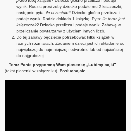
przed tobą książek?
Dziecko głośno przelicza i podaje
wynik. Rodzic prosi żeby dziecko podało mu 2 książeczki,
następnie pyta:
ile ci zostało
? Dziecko głośno przelicza i
podaje wynik. Rodzic dokłada 1 książkę. Pyta:
Ile teraz jest
książeczek?
Dziecko przelicza i podaje wynik. Zabawę w
przeliczanie powtarzamy z użyciem innych liczb.
Do tej zabawy będziecie potrzebować kilku książek w
różnych rozmiarach. Zadaniem dzieci jest ich układanie od
największej do najmniejszej i odwrotnie lub od najcieńszej
do najgrubszej.
Teraz Panie przypomną Wam piosenkę „Lubimy bajki”
(tekst piosenki w załączniku)
. Posłuchajcie.