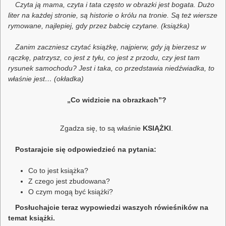
Czyta ją mama, czyta i tata często w obrazki jest bogata. Dużo
liter na każdej stronie, są historie o królu na tronie. Są też wiersze
rymowane, najlepiej, gdy przez babcię czytane. (książka)
Zanim zaczniesz czytać książkę, najpierw, gdy ją bierzesz w
rączkę, patrzysz, co jest z tyłu, co jest z przodu, czy jest tam
rysunek samochodu? Jest i taka, co przedstawia niedźwiadka, to
właśnie jest… (okładka)
„Co widzicie na obrazkach”?
Zgadza się, to są właśnie
KSIĄŻKI
.
Postarajcie się odpowiedzie
ć na pytania:
Co to jest książka?
Z czego jest zbudowana?
O czym mogą być książki?
Posłuchajcie teraz wypowiedzi waszych rówieśników na
temat książki.