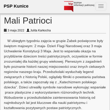
PSP Kunice
Toggl
navig
Mali Patrioci
3 maja 2022
Julita Karkocha
W ubiegłym tygodniu zajęcia w grupie Żabek poświęcone były
świętom majowym: 2 maja- Dzień Flagi Narodowej oraz 3 maja
Uchwalenie Konstytucji 3 Maja. Jest to wspaniała okazja na
przybliżenie dzieciom treści patriotycznych, oczywiście w formie
zrozumiałej dla każdej grupy wiekowej. Pierwszym z zagadnień
było poznanie historii naszej miejscowości oraz innych ciekawych
regionów naszego kraju. Przedszkolaki wysłuchały legend
związanych z historią Polski, oglądały filmiki o powstaniu państwa
polskiego, a także zapoznały się z ,,Katechizmem polskiego
dziecka”. Dzieci utrwaliły symbole narodowe wykonując wspaniałe
prace plastyczne z wykorzystaniem różnorodnych technik.
Wzbudzenie u przedszkolaków zainteresowania historią od
najmłodszych lat jest kluczowe dla nauki patriotyzmu i
kształtowania pozytywnych postaw patriotycznych.