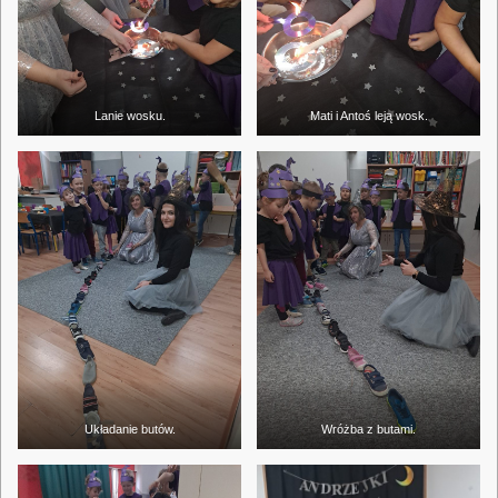
Lanie wosku.
Mati i Antoś leją wosk.
Układanie butów.
Wróżba z butami.