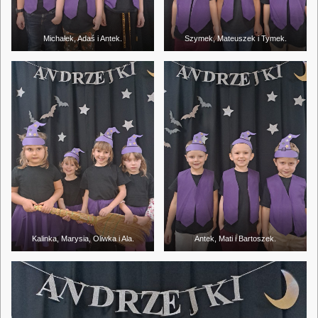
Michałek, Adaś i Antek.
Szymek, Mateuszek i Tymek.
Kalinka, Marysia, Oliwka i Ala.
Antek, Mati i Bartoszek.