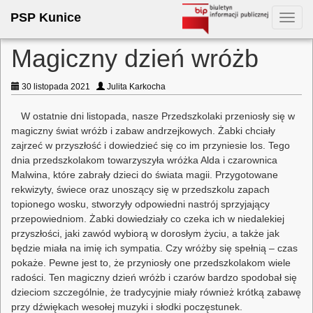
PSP Kunice
Toggl
navig
Magiczny dzień wróżb
30 listopada 2021
Julita Karkocha
W ostatnie dni listopada, nasze Przedszkolaki przeniosły się w
magiczny świat wróżb i zabaw andrzejkowych. Żabki chciały
zajrzeć w przyszłość i dowiedzieć się co im przyniesie los. Tego
dnia przedszkolakom towarzyszyła wróżka Alda i czarownica
Malwina, które zabrały dzieci do świata magii. Przygotowane
rekwizyty, świece oraz unoszący się w przedszkolu zapach
topionego wosku, stworzyły odpowiedni nastrój sprzyjający
przepowiedniom. Żabki dowiedziały co czeka ich w niedalekiej
przyszłości, jaki zawód wybiorą w dorosłym życiu, a także jak
będzie miała na imię ich sympatia. Czy wróżby się spełnią – czas
pokaże. Pewne jest to, że przyniosły one przedszkolakom wiele
radości. Ten magiczny dzień wróżb i czarów bardzo spodobał się
dzieciom szczególnie, że tradycyjnie miały również krótką zabawę
przy dźwiękach wesołej muzyki i słodki poczęstunek.