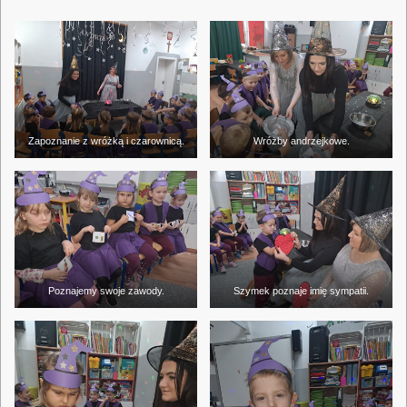
Zapoznanie z wróżką i czarownicą.
Wróżby andrzejkowe.
Poznajemy swoje zawody.
Szymek poznaje imię sympatii.