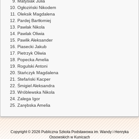
Matysiak Julia
Ogłoziński Nikodem
Oleksik Magdalena
Pardej Bartłomiej
Pawlak Nikola
Pawlak Oliwia
Pawlik Aleksander
Piasecki Jakub
Pietrzyk Oliwia
Popecka Amelia
Rogulski Antoni
Stańczyk Magdalena
Stefański Kacper
Śmigiel Aleksandra
Wróblewska Nikola
Zalega Igor
Zarębska Amelia
Copyright © 2026 Publiczna Szkoła Podstawowa im. Wandy i Henryka
Ossowskich w Kunicach