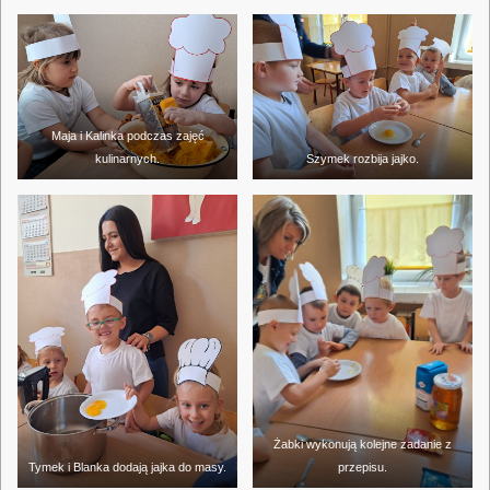
Maja i Kalinka podczas zajęć
kulinarnych.
Szymek rozbija jajko.
Żabki wykonują kolejne zadanie z
Tymek i Blanka dodają jajka do masy.
przepisu.