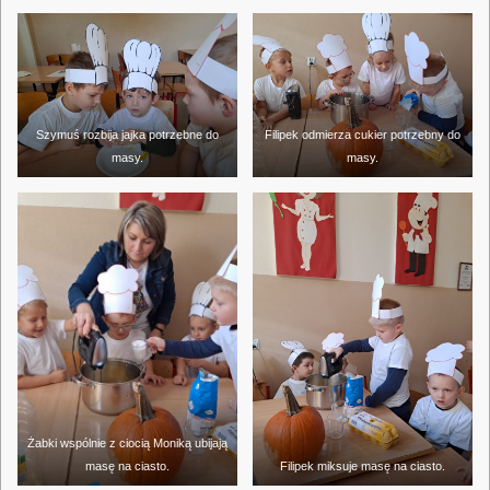
Szymuś rozbija jajka potrzebne do
Filipek odmierza cukier potrzebny do
masy.
masy.
Żabki wspólnie z ciocią Moniką ubijają
masę na ciasto.
Filipek miksuje masę na ciasto.