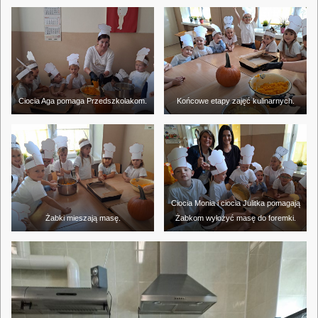
Ciocia Aga pomaga Przedszkolakom.
Końcowe etapy zajęć kulinarnych.
Ciocia Monia i ciocia Julitka pomagają
Żabki mieszają masę.
Żabkom wyłożyć masę do foremki.