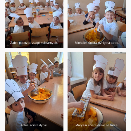
Żabki podczas zajęć kulinarnych.
Michałek ściera dynię na tarce.
Antoś ściera dynię.
Marysia ściera dynię na tarce.