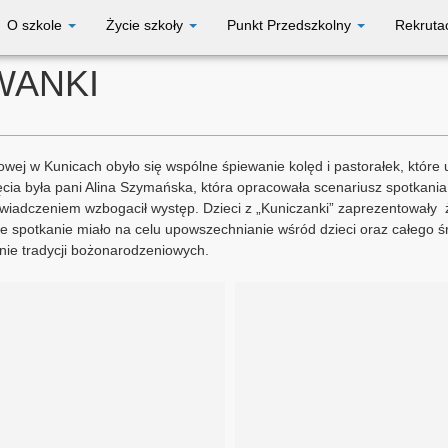
O szkole
Życie szkoły
Punkt Przedszkolny
Rekruta
WANKI
wej w Kunicach obyło się wspólne śpiewanie kolęd i pastorałek, które 
cia była pani Alina Szymańska, która opracowała scenariusz spotkania
wiadczeniem wzbogacił występ. Dzieci z „Kuniczanki” zaprezentowały 
kłe spotkanie miało na celu upowszechnianie wśród dzieci oraz całego
anie tradycji bożonarodzeniowych.