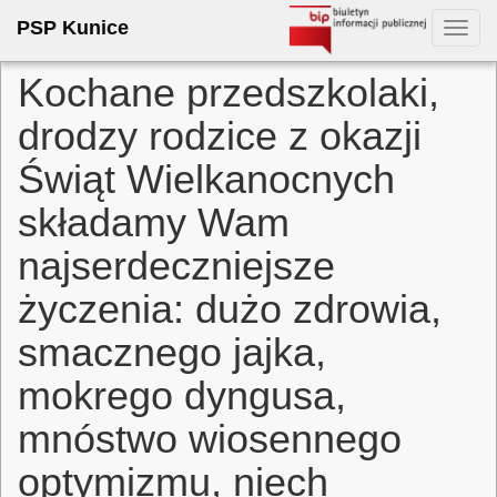
PSP Kunice
Toggl
navig
Kochane przedszkolaki,
drodzy rodzice z okazji
Świąt Wielkanocnych
składamy Wam
najserdeczniejsze
życzenia: dużo zdrowia,
smacznego jajka,
mokrego dyngusa,
mnóstwo wiosennego
optymizmu, niech