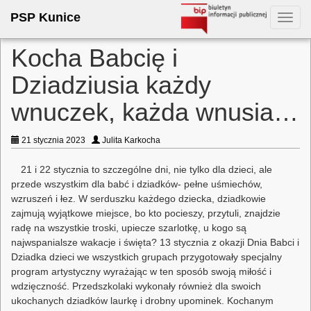
PSP Kunice
Toggl
navig
Kocha Babcię i
Dziadziusia każdy
wnuczek, każda wnusia…
21 stycznia 2023
Julita Karkocha
21 i 22 stycznia to szczególne dni, nie tylko dla dzieci, ale
przede wszystkim dla babć i dziadków- pełne uśmiechów,
wzruszeń i łez. W serduszku każdego dziecka, dziadkowie
zajmują wyjątkowe miejsce, bo kto pocieszy, przytuli, znajdzie
radę na wszystkie troski, upiecze szarlotkę, u kogo są
najwspanialsze wakacje i święta? 13 stycznia z okazji Dnia Babci i
Dziadka dzieci we wszystkich grupach przygotowały specjalny
program artystyczny wyrażając w ten sposób swoją miłość i
wdzięczność. Przedszkolaki wykonały również dla swoich
ukochanych dziadków laurkę i drobny upominek. Kochanym