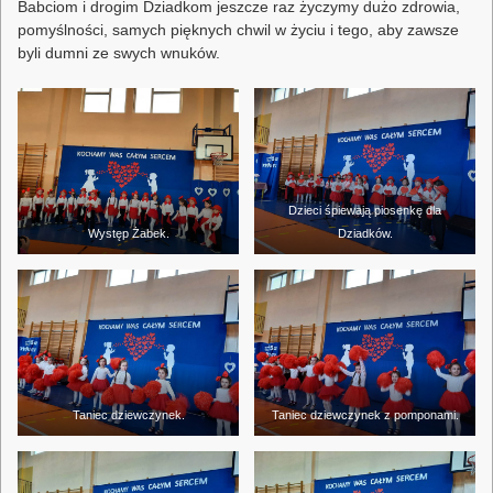
Babciom i drogim Dziadkom jeszcze raz życzymy dużo zdrowia,
pomyślności, samych pięknych chwil w życiu i tego, aby zawsze
byli dumni ze swych wnuków.
Dzieci śpiewają piosenkę dla
Występ Żabek.
Dziadków.
Taniec dziewczynek.
Taniec dziewczynek z pomponami.