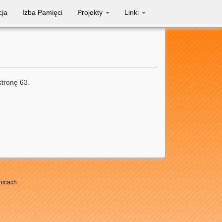
cja
Izba Pamięci
Projekty
Linki
stronę 63.
nicach