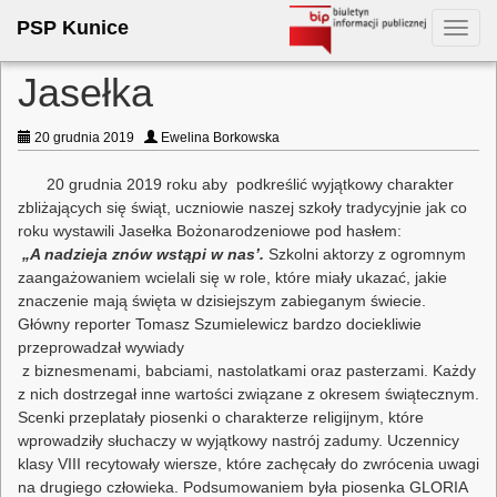
PSP Kunice
Toggl
navig
Jasełka
20 grudnia 2019
Ewelina Borkowska
20 grudnia 2019 roku aby podkreślić wyjątkowy charakter
zbliżających się świąt, uczniowie naszej szkoły tradycyjnie jak co
roku wystawili Jasełka Bożonarodzeniowe pod hasłem:
„A nadzieja znów wstąpi w nas’.
Szkolni aktorzy z ogromnym
zaangażowaniem wcielali się w role, które miały ukazać, jakie
znaczenie mają święta w dzisiejszym zabieganym świecie.
Główny reporter Tomasz Szumielewicz bardzo dociekliwie
przeprowadzał wywiady
z biznesmenami, babciami, nastolatkami oraz pasterzami. Każdy
z nich dostrzegał inne wartości związane z okresem świątecznym.
Scenki przeplatały piosenki o charakterze religijnym, które
wprowadziły słuchaczy w wyjątkowy nastrój zadumy. Uczennicy
klasy VIII recytowały wiersze, które zachęcały do zwrócenia uwagi
na drugiego człowieka. Podsumowaniem była piosenka GLORIA