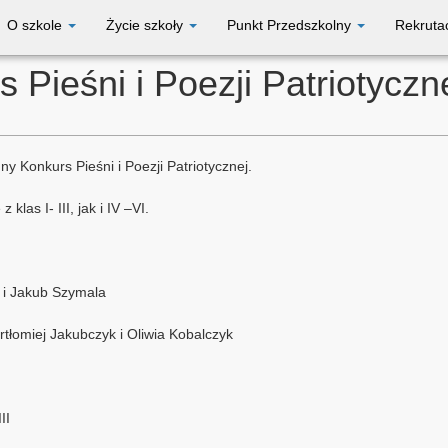
O szkole
Życie szkoły
Punkt Przedszkolny
Rekruta
Pieśni i Poezji Patriotyczn
ny Konkurs Pieśni i Poezji Patriotycznej.
las I- III, jak i IV –VI.
i i Jakub Szymala
artłomiej Jakubczyk i Oliwia Kobalczyk
II