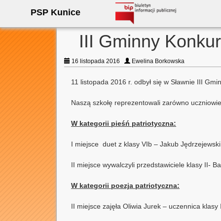
PSP Kunice
III Gminny Konkurs 
16 listopada 2016
Ewelina Borkowska
11 listopada 2016 r. odbył się w Sławnie III Gmin
Naszą szkołę reprezentowali zarówno uczniowie z k
W kategorii pieśń patriotyczna:
I miejsce duet z klasy VIb – Jakub Jędrzejewsk
II miejsce wywalczyli przedstawiciele klasy II- B
W kategorii poezja patriotyczna:
II miejsce zajęła Oliwia Jurek – uczennica klasy I