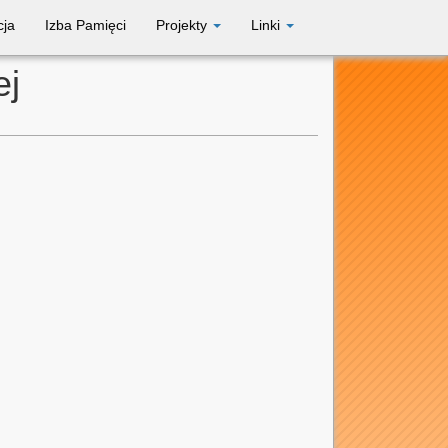
cja
Izba Pamięci
Projekty
Linki
ej