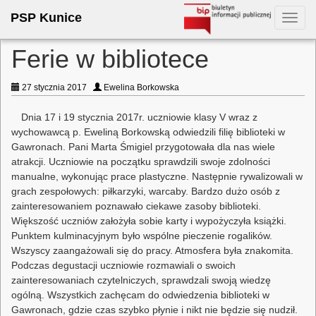
PSP Kunice
Toggl
navig
Ferie w bibliotece
27 stycznia 2017
Ewelina Borkowska
Dnia 17 i 19 stycznia 2017r. uczniowie klasy V wraz z
wychowawcą p. Eweliną Borkowską odwiedzili filię biblioteki w
Gawronach. Pani Marta Śmigiel przygotowała dla nas wiele
atrakcji. Uczniowie na początku sprawdzili swoje zdolności
manualne, wykonując prace plastyczne. Następnie rywalizowali w
grach zespołowych: piłkarzyki, warcaby. Bardzo dużo osób z
zainteresowaniem poznawało ciekawe zasoby biblioteki.
Większość uczniów założyła sobie karty i wypożyczyła książki.
Punktem kulminacyjnym było wspólne pieczenie rogalików.
Wszyscy zaangażowali się do pracy. Atmosfera była znakomita.
Podczas degustacji uczniowie rozmawiali o swoich
zainteresowaniach czytelniczych, sprawdzali swoją wiedzę
ogólną. Wszystkich zachęcam do odwiedzenia biblioteki w
Gawronach, gdzie czas szybko płynie i nikt nie będzie się nudził.