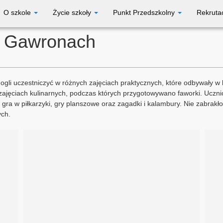
O szkole
Życie szkoły
Punkt Przedszkolny
Rekruta
 w Gawronach
mogli uczestniczyć w różnych zajęciach praktycznych, które odbywały w
zajęciach kulinarnych, podczas których przygotowywano faworki. Ucznio
gra w piłkarzyki, gry planszowe oraz zagadki i kalambury. Nie zabrakł
ych.