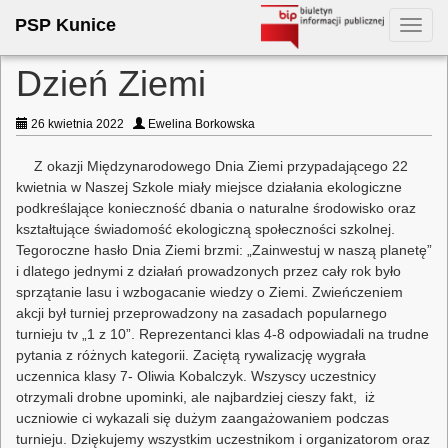
PSP Kunice
Toggl
navig
Dzień Ziemi
26 kwietnia 2022
Ewelina Borkowska
Z okazji Międzynarodowego Dnia Ziemi przypadającego 22
kwietnia w Naszej Szkole miały miejsce działania ekologiczne
podkreślające konieczność dbania o naturalne środowisko oraz
kształtujące świadomość ekologiczną społeczności szkolnej.
Tegoroczne hasło Dnia Ziemi brzmi: „Zainwestuj w naszą planetę”
i dlatego jednymi z działań prowadzonych przez cały rok było
sprzątanie lasu i wzbogacanie wiedzy o Ziemi. Zwieńczeniem
akcji był turniej przeprowadzony na zasadach popularnego
turnieju tv „1 z 10”. Reprezentanci klas 4-8 odpowiadali na trudne
pytania z różnych kategorii. Zaciętą rywalizację wygrała
uczennica klasy 7- Oliwia Kobalczyk. Wszyscy uczestnicy
otrzymali drobne upominki, ale najbardziej cieszy fakt, iż
uczniowie ci wykazali się dużym zaangażowaniem podczas
turnieju. Dziękujemy wszystkim uczestnikom i organizatorom oraz