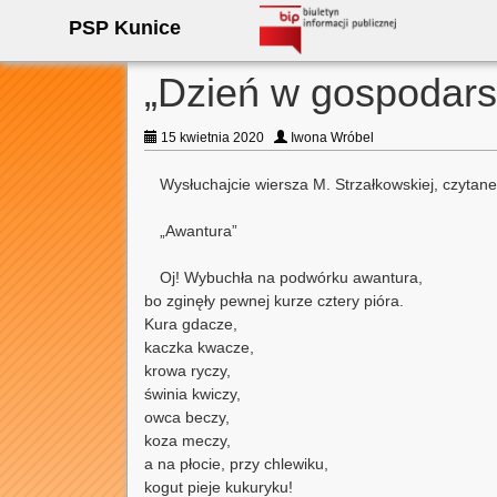
PSP Kunice
„Dzień w gospodars
15 kwietnia 2020
Iwona Wróbel
Wysłuchajcie wiersza M. Strzałkowskiej, czytan
„Awantura”
Oj! Wybuchła na podwórku awantura,
bo zginęły pewnej kurze cztery pióra.
Kura gdacze,
kaczka kwacze,
krowa ryczy,
świnia kwiczy,
owca beczy,
koza meczy,
a na płocie, przy chlewiku,
kogut pieje kukuryku!