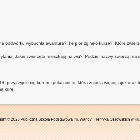
na podwórku wybuchła awantura?, Ile piór zginęło kurze?, Które zwierz
ytania: Jakie zwierzęta mieszkają na wsi? Podziel nazwy zwierząt na syl
 przyjrzyjcie się kurom i pokażcie tę, która zniosła więcej jajek oraz tę
ną kurę.
ight © 2026 Publiczna Szkoła Podstawowa im. Wandy i Henryka Ossowskich w Ku