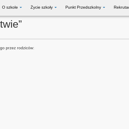
O szkole
Życie szkoły
Punkt Przedszkolny
Rekruta
twie”
ego przez rodziców: