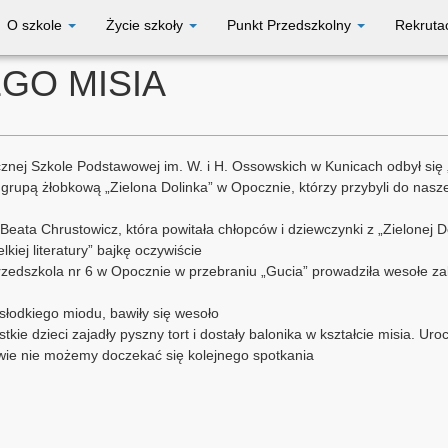
O szkole
Życie szkoły
Punkt Przedszkolny
Rekruta
GO MISIA
znej Szkole Podstawowej im. W. i H. Ossowskich w Kunicach odbył się 
z grupą żłobkową „Zielona Dolinka” w Opocznie, którzy przybyli do nas
eata Chrustowicz, która powitała chłopców i dziewczynki z „Zielonej D
iej literatury” bajkę oczywiście
 Przedszkola nr 6 w Opocznie w przebraniu „Gucia” prowadziła wesołe 
słodkiego miodu, bawiły się wesoło
kie dzieci zajadły pyszny tort i dostały balonika w kształcie misia. Uro
wie nie możemy doczekać się kolejnego spotkania