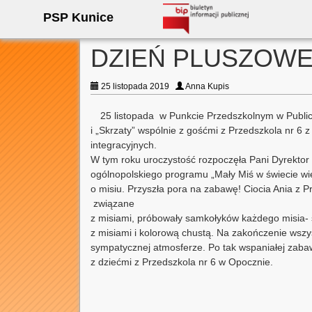
PSP Kunice
DZIEŃ PLUSZOWE
25 listopada 2019
Anna Kupis
25 listopada w Punkcie Przedszkolnym w Public
i „Skrzaty” wspólnie z gośćmi z Przedszkola nr 6 
integracyjnych.
W tym roku uroczystość rozpoczęła Pani Dyrektor B
ogólnopolskiego programu „Mały Miś w świecie wielk
o misiu. Przyszła pora na zabawę! Ciocia Ania z
związane
z misiami, próbowały samkołyków każdego misia- 
z misiami i kolorową chustą. Na zakończenie wszyst
sympatycznej atmosferze. Po tak wspaniałej zaba
z dziećmi z Przedszkola nr 6 w Opocznie.