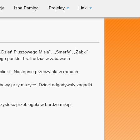
cja
Izba Pamięci
Projekty
Linki
„Dzień Pluszowego Misia”. „Smerfy”, „Żabki”
zego punktu brali udział w zabawach
olinki”. Następnie przeczytała w ramach
zabawy przy muzyce. Dzieci odgadywały zagadki
czystość przebiegała w bardzo miłej i