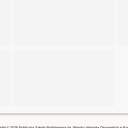
ight © 2026 Publiczna Szkoła Podstawowa im. Wandy i Henryka Ossowskich w Ku