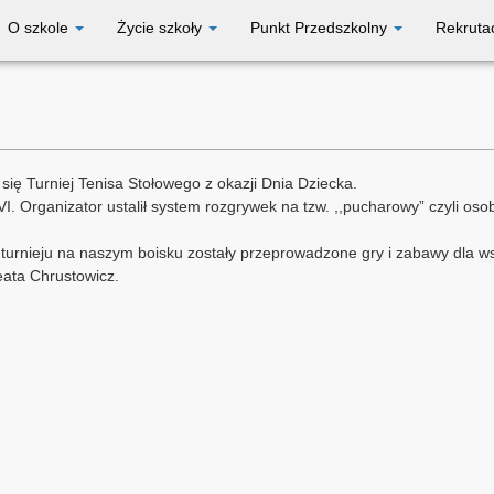
O szkole
Życie szkoły
Punkt Przedszkolny
Rekruta
się Turniej Tenisa Stołowego z okazji Dnia Dziecka.
– VI. Organizator ustalił system rozgrywek na tzw. ,,pucharowy” czyli o
urnieju na naszym boisku zostały przeprowadzone gry i zabawy dla wsz
eata Chrustowicz.