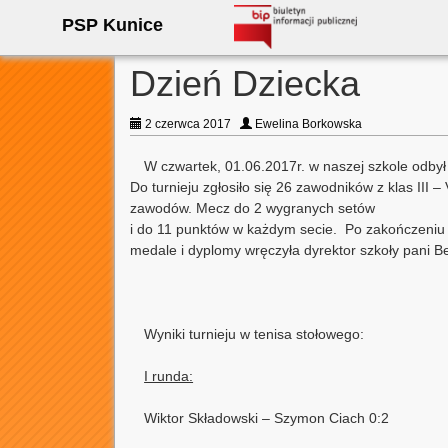
PSP Kunice
Dzień Dziecka
2 czerwca 2017
Ewelina Borkowska
W czwartek, 01.06.2017r. w naszej szkole odbył 
Do turnieju zgłosiło się 26 zawodników z klas III 
zawodów. Mecz do 2 wygranych setów
i do 11 punktów w każdym secie. Po zakończeniu t
medale i dyplomy wręczyła dyrektor szkoły pani B
Wyniki turnieju w tenisa stołowego:
I runda:
Wiktor Składowski – Szymon Ciach 0:2