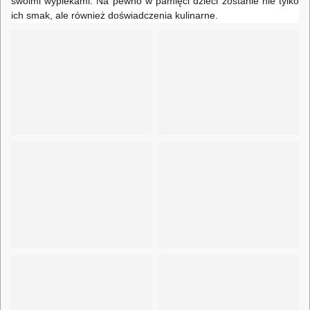
swoimi wypiekami. Na pewno w pamięci dzieci zostanie nie tylko
ich smak, ale również doświadczenia kulinarne.