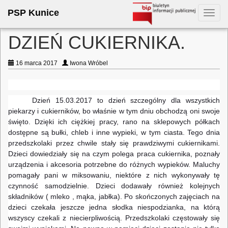
PSP Kunice
Toggl
navig
DZIEŃ CUKIERNIKA.
16 marca 2017
Iwona Wróbel
Dzień 15.03.2017 to dzień szczególny dla wszystkich
piekarzy i cukierników, bo właśnie w tym dniu obchodzą oni swoje
święto. Dzięki ich ciężkiej pracy, rano na sklepowych półkach
dostępne są bułki, chleb i inne wypieki, w tym ciasta. Tego dnia
przedszkolaki przez chwile stały się prawdziwymi cukiernikami.
Dzieci dowiedziały się na czym polega praca cukiernika, poznały
urządzenia i akcesoria potrzebne do różnych wypieków. Maluchy
pomagały pani w miksowaniu, niektóre z nich wykonywały tę
czynność samodzielnie. Dzieci dodawały również kolejnych
składników ( mleko , mąka, jabłka). Po skończonych zajęciach na
dzieci czekała jeszcze jedna słodka niespodzianka, na którą
wszyscy czekali z niecierpliwością. Przedszkolaki częstowały się