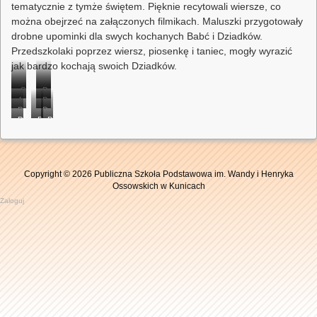
tematycznie z tymże świętem. Pięknie recytowali wiersze, co
można obejrzeć na załączonych filmikach. Maluszki przygotowały
drobne upominki dla swych kochanych Babć i Dziadków.
Przedszkolaki poprzez wiersz, piosenkę i taniec, mogły wyrazić
jak bardzo kochają swoich Dziadków.
„Smerfy”
Dzieci
Amelka,
Patryk,
podczas
z
Przemek,
Dzieci
Adam
Daria
występu
Dzieci
Dzieci
grupy
Dzieci
Kaja
z
i
i
z
z
z
„Smerfy”
z
i
grupy
Małgosia
Antoś
okazji
grupy
grupy
podczas
grupy
Alan
„Smerfy”
podczas
podczas
Dnia
„Smerfy”
„Smerfy”
występu
„Smerfy”
podczas
podczas
Copyright © 2026 Publiczna Szkoła Podstawowa im. Wandy i Henryka
występu.
występu.
Babci
podczas
podczas
z
podczas
występu.
występu
Ossowskich w Kunicach
występu
i
występu
okazji
występu
z
Zaloguj
Dziadka.
z
z
Dnia
z
okazji
okazji
okazji
Babci
okazji
Dnia
Dnia
Dnia
i
Dnia
Babci
Babci
Babci
Dziadka.
Babci
i
i
i
i
Dziadka.
Dziadka.
Dziadka.
Dziadka.