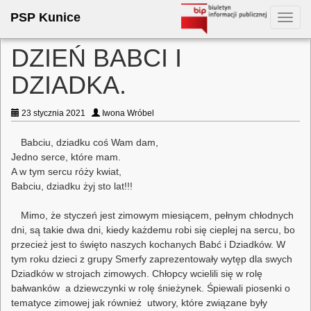
PSP Kunice
Toggl
navig
DZIEŃ BABCI I
DZIADKA.
23 stycznia 2021
Iwona Wróbel
Babciu, dziadku coś Wam dam,
Jedno serce, które mam.
A w tym sercu róży kwiat,
Babciu, dziadku żyj sto lat!!!
Mimo, że styczeń jest zimowym miesiącem, pełnym chłodnych
dni, są takie dwa dni, kiedy każdemu robi się cieplej na sercu, bo
przecież jest to święto naszych kochanych Babć i Dziadków. W
tym roku dzieci z grupy Smerfy zaprezentowały wytęp dla swych
Dziadków w strojach zimowych. Chłopcy wcielili się w rolę
bałwanków a dziewczynki w rolę śnieżynek. Śpiewali piosenki o
tematyce zimowej jak również utwory, które związane były