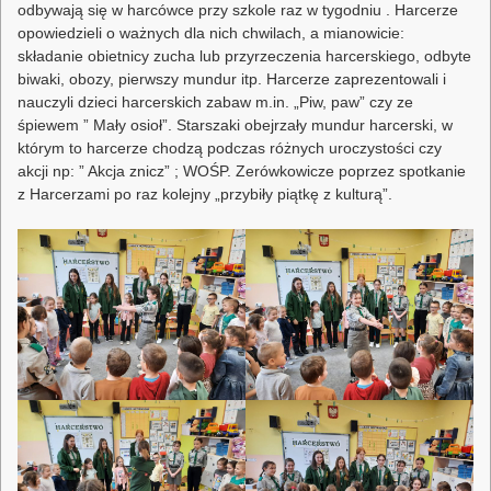
odbywają się w harcówce przy szkole raz w tygodniu . Harcerze
opowiedzieli o ważnych dla nich chwilach, a mianowicie:
składanie obietnicy zucha lub przyrzeczenia harcerskiego, odbyte
biwaki, obozy, pierwszy mundur itp. Harcerze zaprezentowali i
nauczyli dzieci harcerskich zabaw m.in. „Piw, paw” czy ze
śpiewem ” Mały osioł”. Starszaki obejrzały mundur harcerski, w
którym to harcerze chodzą podczas różnych uroczystości czy
akcji np: ” Akcja znicz” ; WOŚP. Zerówkowicze poprzez spotkanie
z Harcerzami po raz kolejny „przybiły piątkę z kulturą”.