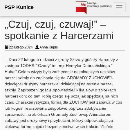
PSP Kunice
Toggl
navig
„Czuj, czuj, czuwaj!” –
spotkanie z Harcerzami
22 lutego 2024
Anna Kupis
Dnia 22 lutego b.r. dzieci z grupy Skrzaty gościły Harcerzy z
zastępu 1ODHS ” Czady” im. mjr Henryka Dobrzańskiego ”
Hubal”.Celem wizyty było zachęcenie najmłodszych uczniów
naszej szkoły do zapisania się do GROMADY ZUCHOWEJ-
dziecięcej drużyny harcerskiej działającej na terenie naszej
szkoły. Zaproszeni goście opowiedzieli kilka słów o zbiórkach
harcerskich; co tam robią czego się uczą jak spędzają na nich
czas. Charakterystyczną formą dla ZUCHÓW jest zabawa w coś
lub kogoś, realizowana zespołowo poprzez zdobywanie
sprawności na zbiórkach Gromady Zuchowej. Animatorem
zabawy jest drużynowy i przyboczni, którzy odpowiadają za
ciekawą formę zajęć i bezpieczeństwo w ich trakcie. Zbiórki