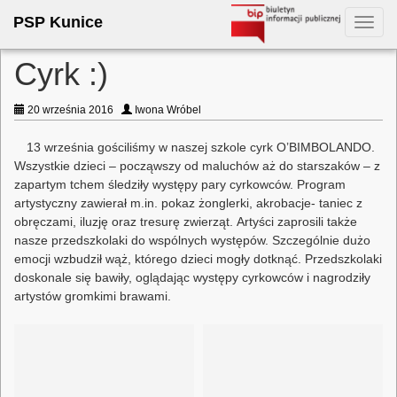
PSP Kunice
Toggl
navig
Cyrk :)
20 września 2016
Iwona Wróbel
13 września gościliśmy w naszej szkole cyrk O’BIMBOLANDO.
Wszystkie dzieci – począwszy od maluchów aż do starszaków – z
zapartym tchem śledziły występy pary cyrkowców. Program
artystyczny zawierał m.in. pokaz żonglerki, akrobacje- taniec z
obręczami, iluzję oraz tresurę zwierząt. Artyści zaprosili także
nasze przedszkolaki do wspólnych występów. Szczególnie dużo
emocji wzbudził wąż, którego dzieci mogły dotknąć. Przedszkolaki
doskonale się bawiły, oglądając występy cyrkowców i nagrodziły
artystów gromkimi brawami.