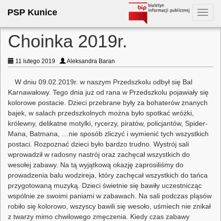
PSP Kunice
Toggl
navig
Choinka 2019r.
11 lutego 2019
Aleksandra Baran
W dniu 09.02.2019r. w naszym Przedszkolu odbył się Bal
Karnawałowy. Tego dnia już od rana w Przedszkolu pojawiały się
kolorowe postacie. Dzieci przebrane były za bohaterów znanych
bajek, w salach przedszkolnych można było spotkać wróżki,
królewny, delikatne motylki, rycerzy, piratów, policjantów, Spider-
Mana, Batmana, …nie sposób zliczyć i wymienić tych wszystkich
postaci. Rozpoznać dzieci było bardzo trudno. Wystrój sali
wprowadził w radosny nastrój oraz zachęcał wszystkich do
wesołej zabawy. Na tą wyjątkową okazję zaprosiliśmy do
prowadzenia balu wodzireja, który zachęcał wszystkich do tańca
przygotowaną muzyką. Dzieci świetnie się bawiły uczestnicząc
wspólnie ze swoimi paniami w zabawach. Na sali podczas pląsów
robiło się kolorowo, wszyscy bawili się wesoło, uśmiech nie znikał
z twarzy mimo chwilowego zmęczenia. Kiedy czas zabawy