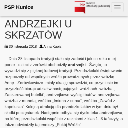
PSP Kunice
Toggl
navig
ANDRZEJKI U
SKRZATÓW
30 listopada 2018
Anna Kupis
Dnia 28 listopada tradycji stało się zadość i jak co roku o tej
porze dzieci z zerówki obchodziły
andrzejki
. Święto, to
wywodzi się z pięknej ludowej tradycji. Przedszkolaki świętowanie
rozpoczęły od wspólnych wróżb prowadzonych przez wróżkę
Annę. Zerówkowicze miały okazję sprawdzić, co przyniesie im
przyszłość biorąc udział w następujących wróżbach: wróżba „
Zaczarowanej butelki”; andrzejkowe wyścigi butów; andrzejkowa
wróżba z monetą; wróżba „Imiona z serca”; wróżba „Zawód z
kapelusza”.Kolejną atrakcją dla przedszkolaków w tym dniu był
słodki poczęstunek. Następnie odbyła się dyskoteka andrzejkowa,
na której przedszkolaki wspólnie z uczniami z klas 1- 3 tańczyły, a
także odwiedziły tajemniczy „Pokój Wróżb”.