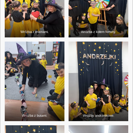
Wróżba z imionami.
Wróżba z kołem fortuny.
Wróżba z butami.
Wróżby andrzejkowe.