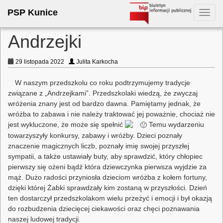
PSP Kunice
Toggl
navig
Andrzejki
29 listopada 2022
Julita Karkocha
W naszym przedszkolu co roku podtrzymujemy tradycje
związane z „Andrzejkami”. Przedszkolaki wiedzą, że zwyczaj
wróżenia znany jest od bardzo dawna. Pamiętamy jednak, że
wróżba to zabawa i nie należy traktować jej poważnie, chociaż nie
jest wykluczone, że może się spełnić
Temu wydarzeniu
towarzyszyły konkursy, zabawy i wróżby. Dzieci poznały
znaczenie magicznych liczb, poznały imię swojej przyszłej
sympatii, a także ustawiały buty, aby sprawdzić, który chłopiec
pierwszy się ożeni bądź która dziewczynka pierwsza wyjdzie za
mąż. Dużo radości przyniosła dzieciom wróżba z kołem fortuny,
dzięki której Żabki sprawdzały kim zostaną w przyszłości. Dzień
ten dostarczył przedszkolakom wielu przeżyć i emocji i był okazją
do rozbudzenia dziecięcej ciekawości oraz chęci poznawania
naszej ludowej tradycji.