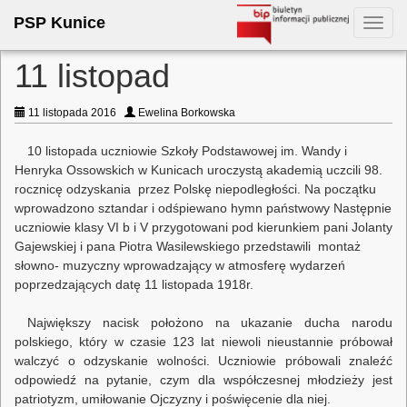
PSP Kunice
Toggl
navig
11 listopad
11 listopada 2016
Ewelina Borkowska
10 listopada uczniowie Szkoły Podstawowej im. Wandy i
Henryka Ossowskich w Kunicach uroczystą akademią uczcili 98.
rocznicę odzyskania przez Polskę niepodległości. Na początku
wprowadzono sztandar i odśpiewano hymn państwowy Następnie
uczniowie klasy VI b i V przygotowani pod kierunkiem pani Jolanty
Gajewskiej i pana Piotra Wasilewskiego przedstawili montaż
słowno- muzyczny wprowadzający w atmosferę wydarzeń
poprzedzających datę 11 listopada 1918r.
Największy nacisk położono na ukazanie ducha narodu
polskiego, który w czasie 123 lat niewoli nieustannie próbował
walczyć o odzyskanie wolności. Uczniowie próbowali znaleźć
odpowiedź na pytanie, czym dla współczesnej młodzieży jest
patriotyzm, umiłowanie Ojczyzny i poświęcenie dla niej.