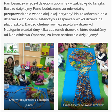
Pan Leśniczy wręczył dzieciom upominek – zakładkę do książki.
Bardzo dziękujmy Panu Leśniczemu za odwiedziny i
przeprowadzenie wspaniałej lekcji przyrody! Na zakończenie dnia
dzieciaczki z ciociami zatańczyły i zaśpiewały wokół drzewa na
placu szkoły. Bardzo chętnie również przytulały drzewko!
Następnie wsadziliśmy kilka sadzonek drzewek, które dostaliśmy
od Nadleśnictwa Opoczno, za które serdecznie dziękujemy!
Smerfy robią drzewo ze skarbów
jesieni
Dumne Smerfy ze swoim drzewem