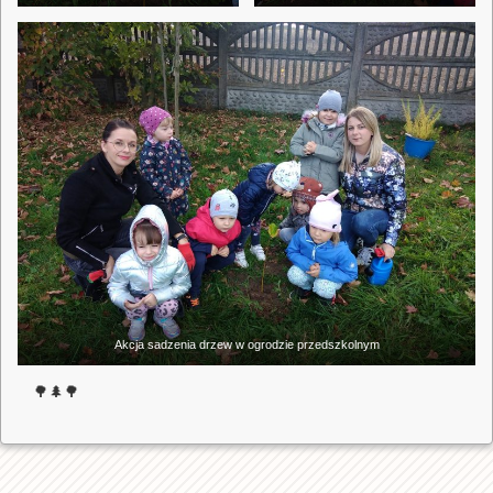
Akcja sadzenia drzew w ogrodzie przedszkolnym
🌳🌲🌳