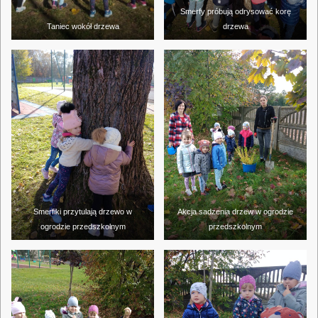
Smerfy próbują odrysować korę
Taniec wokół drzewa
drzewa
Smerfiki przytulają drzewo w
Akcja sadzenia drzew w ogrodzie
ogrodzie przedszkolnym
przedszkolnym