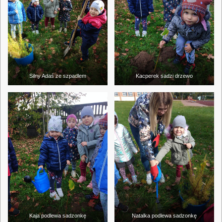
Silny Adaś ze szpadlem
Kacperek sadzi drzewo
Kaja podlewa sadzonkę
Natalka podlewa sadzonkę