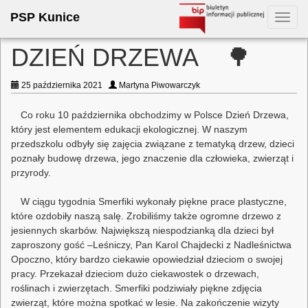
PSP Kunice
Toggl
navig
DZIEŃ DRZEWA 🌳
25 października 2021
Martyna Piwowarczyk
Co roku 10 października obchodzimy w Polsce Dzień Drzewa,
który jest elementem edukacji ekologicznej. W naszym
przedszkolu odbyły się zajęcia związane z tematyką drzew, dzieci
poznały budowę drzewa, jego znaczenie dla człowieka, zwierząt i
przyrody.
W ciągu tygodnia Smerfiki wykonały piękne prace plastyczne,
które ozdobiły naszą salę. Zrobiliśmy także ogromne drzewo z
jesiennych skarbów. Największą niespodzianką dla dzieci był
zaproszony gość –Leśniczy, Pan Karol Chajdecki z Nadleśnictwa
Opoczno, który bardzo ciekawie opowiedział dzieciom o swojej
pracy. Przekazał dzieciom dużo ciekawostek o drzewach,
roślinach i zwierzętach. Smerfiki podziwiały piękne zdjęcia
zwierząt, które można spotkać w lesie. Na zakończenie wizyty