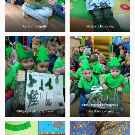
Lena z fotografią
Wojtuś z fotografią
Staś i Wojtuś z fotografią
Chłopcy z planszą drzew
mieszkańców lasu